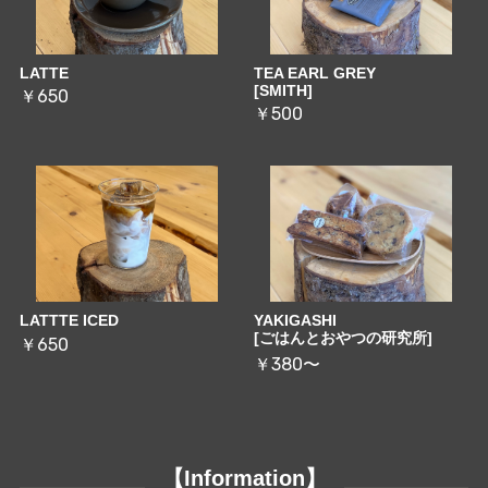
LATTE
TEA EARL GREY
[SMITH]
￥650
￥500
LATTTE ICED
YAKIGASHI
[ごはんとおやつの研究所]
￥650
￥380〜
【Information】