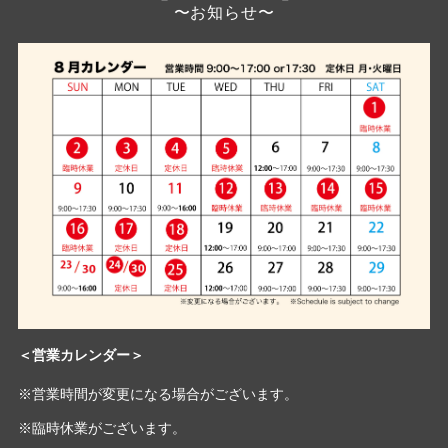
＜営業カレンダー＞
Co
黒
味
※営業時間が変更になる場合がございます。
2
し
ド
※臨時休業がございます。
ウ
こ