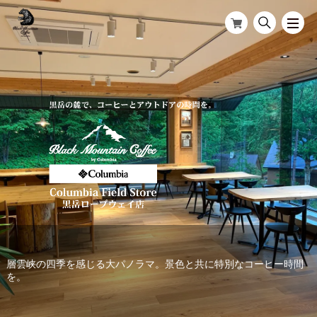
層雲峡の四季を感じる大パノラマ。景色と共に特別なコーヒー時間
木の温もりが感じられるカフェスペース。
を。
Wi-Fi完備の店内 奥には Columbia Field Store